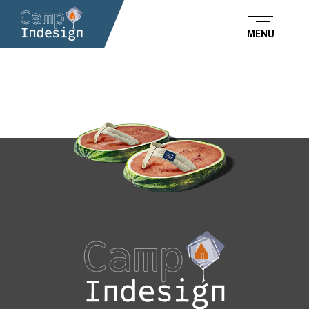
MENU
09.812.810.37