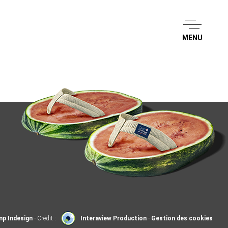
MENU
p Indesign
- Crédit :
Interaview Production
-
Gestion des cookies