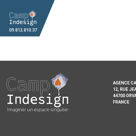
09.812.810.37
AGENCE CA
12, RUE J
44700 ORV
FRANCE